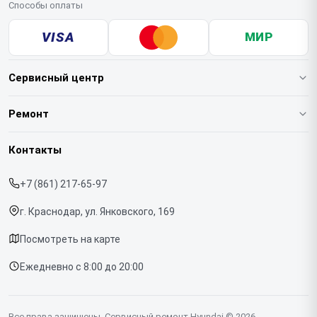
Способы оплаты
VISA
МИР
Сервисный центр
О нашем сервисе
Ремонт
Гарантия
Варочных панелей
Контакты
Прайс-лист
Вертикальных пылесосов
+7 (861) 217-65-97
Срочный ремонт
Духовых шкафов
г. Краснодар, ул. Янковского, 169
Доставка и способы оплаты
Напольных пылесосов
Посмотреть на карте
Диагностика
Холодильников
Ежедневно с 8:00 до 20:00
Контакты
Отпаривателей
Портативных колонок
Все права защищены. Сервисный ремонт Hyundai © 2026