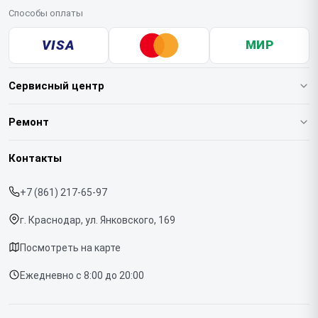
Способы оплаты
VISA
МИР
Сервисный центр
О нашем сервисе
Ремонт
Гарантия
Варочных панелей
Контакты
Прайс-лист
Вертикальных пылесосов
+7 (861) 217-65-97
Срочный ремонт
Духовых шкафов
г. Краснодар, ул. Янковского, 169
Доставка и способы оплаты
Напольных пылесосов
Посмотреть на карте
Диагностика
Холодильников
Ежедневно с 8:00 до 20:00
Контакты
Отпаривателей