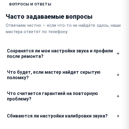
ВОПРОСЫ И ОТВЕТЫ
Часто задаваемые вопросы
Отвечаем честно — если что-то не найдёте здесь, наши
мастера ответят по телефону.
Сохранятся ли мои настройки звука и профили
после ремонта?
Мы понимаем, что вы долго настраивали эквалайзер
Что будет, если мастер найдет скрытую
и пресеты под свою комнату. При работе с
поломку?
электронной платой мы делаем всё возможное,
чтобы сохранить прошивку, поэтому ваши
Мы никогда не делаем ничего сверх оговоренного
Что считается гарантией на повторную
персональные параметры останутся нетронутыми.
без вашего ведома. Если в процессе разборки
проблему?
вскроется дополнительный дефект, мастер
обязательно позвонит вам, покажет фото или
Если после ремонта звук снова начал пропадать или
Сбиваются ли настройки калибровки звука?
видео проблемы и согласует стоимость перед
хрипеть в тех же условиях, это однозначно
началом работ.
гарантийный случай. Мы бесплатно устраним
После любых работ, затрагивающих внутреннюю