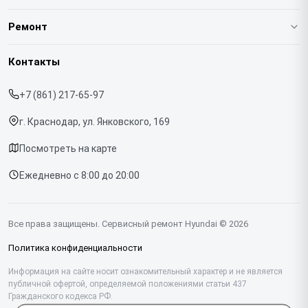
О нашем сервисе
Ремонт
Гарантия
Варочных панелей
Контакты
Прайс-лист
Вертикальных пылесосов
+7 (861) 217-65-97
Срочный ремонт
Духовых шкафов
г. Краснодар, ул. Янковского, 169
Доставка и способы оплаты
Напольных пылесосов
Посмотреть на карте
Диагностика
Холодильников
Ежедневно с 8:00 до 20:00
Контакты
Отпаривателей
Портативных колонок
Все права защищены. Сервисный ремонт Hyundai © 2026
Посудомоечных машин
Политика конфиденциальности
Саундбаров
Информация на сайте носит ознакомительный характер и не является
публичной офертой, определяемой положениями статьи 437
Гражданского кодекса РФ.
Стиральных машин