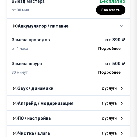
Бесплатно
Выезд мастера
от 30 мин
Заказать
Аккумулятор / питание
от 890 ₽
Замена проводов
от 1 часа
от 500 ₽
Замена шнура
30 минут
Звук / динамики
2 услуги
от 880 ₽
Замена усилителя
Апгрейд / модернизация
1 услуга
от 1,5 часов
от 2320 ₽
Модернизация
ПО / настройка
2 услуги
от 890 ₽
Ремонт динамиков
от 1 часа
от 2000 ₽
Устранение ошибок
Чистка / влага
1 услуга
от 2 часов