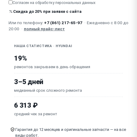
Согласен на обработку
персональных данных
Не работает USB-вход
Скидка до 20% при заявке с сайта
Или по телефону:
+7 (861) 217-65-97
·
Ежедневно с 8:00 до
Треск при подключении
20:00
·
полный прайс-лист
НАША СТАТИСТИКА · HYUNDAI
19%
ремонтов закрываем в день обращения
3–5 дней
медианный срок сложного ремонта
6 313 ₽
средний чек за ремонт
Гарантия до 12 месяцев и оригинальные запчасти — на все
виды работ.