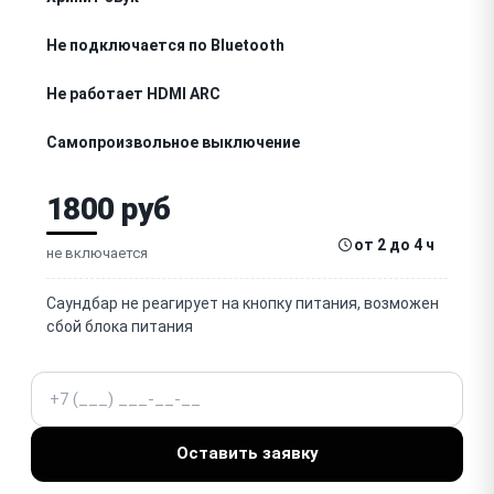
Не подключается по Bluetooth
Не работает HDMI ARC
Самопроизвольное выключение
Не реагирует на пульт
1800 руб
Нет связи с сабвуфером
от 2 до 4 ч
не включается
Не горят индикаторы
Саундбар не реагирует на кнопку питания, возможен
сбой блока питания
Не обновляется прошивка
Телефон
Шипение или фоновый шум
Искажённый звук
Оставить заявку
Не включается после грозы