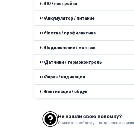
ПО / настройка
Замена электроконфорки
Замена галетного выключателя конфорки
Аккумулятор / питание
Разблокировка электроплиты
Замена / ремонт конфорки
Замена регулятора режимов конфорки
Чистка / профилактика
Ремонт проводки
Устранение программных ошибок
Ремонт переключателя режимов плиты
Подключение / монтаж
Чистка контактов
Ремонт блока питания
Датчики / термоконтроль
Проверка корректности подключения
Восстановление электропроводки
Экран / индикация
Монтаж температурного датчика конфорк
Установка внутреннего прибора
Замена питающего кабеля
Вентиляция / обдув
Замена индикатора температуры конфорк
Ремонт вентилятора
Не нашли свою поломку?
Опишите проблему — подскажем причи