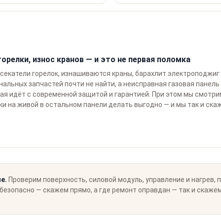
горелки, износ кранов — и это не первая поломка
секатели горелок, изнашиваются краны, барахлит электроподжиг 
инальных запчастей почти не найти, а неисправная газовая панел
ая идёт с современной защитой и гарантией. При этом мы смотри
ки на живой в остальном панели делать выгодно — и мы так и скаж
е.
Проверим поверхность, силовой модуль, управление и нагрев, 
безопасно — скажем прямо, а где ремонт оправдан — так и скажем