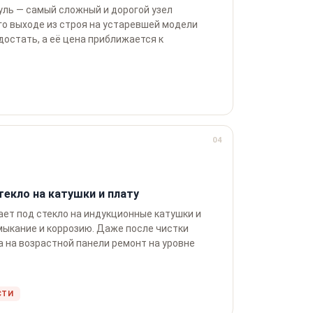
уль — самый сложный и дорогой узел
го выходе из строя на устаревшей модели
достать, а её цена приближается к
04
екло на катушки и плату
ет под стекло на индукционные катушки и
мыкание и коррозию. Даже после чистки
 на возрастной панели ремонт на уровне
СТИ