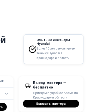
ей
Опытные инженеры
Hyundai
Более 10 лет ремонтируем
технику Hyundai в
Краснодаре и области
ИЕ
Выезд мастера —
бесплатно
Приедем в удобное время по
Краснодару и области
Вызвать мастера
ть