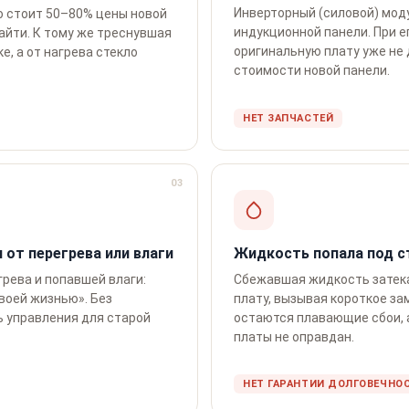
Инверторный (силовой) мод
о стоит 50–80% цены новой
индукционной панели. При е
найти. К тому же треснувшая
оригинальную плату уже не 
е, а от нагрева стекло
стоимости новой панели.
НЕТ ЗАПЧАСТЕЙ
03
 от перегрева или влаги
Жидкость попала под ст
грева и попавшей влаги:
Сбежавшая жидкость затека
своей жизнью». Без
плату, вызывая короткое за
ь управления для старой
остаются плавающие сбои, а
платы не оправдан.
НЕТ ГАРАНТИИ ДОЛГОВЕЧНО