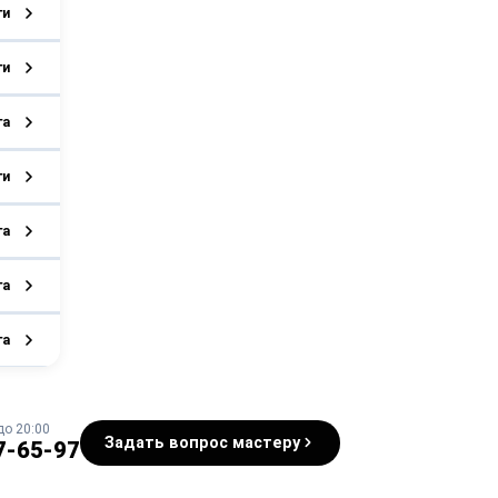
ги
ги
га
ги
га
га
га
до 20:00
Задать вопрос мастеру
7-65-97